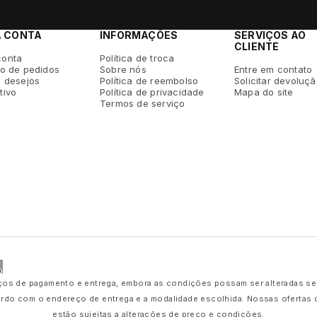
A CONTA
INFORMAÇÕES
SERVIÇOS AO
CLIENTE
conta
Política de troca
co de pedidos
Sobre nós
Entre em contato
e desejos
Política de reembolso
Solicitar devoluç
tivo
Política de privacidade
Mapa do site
Termos de serviço
os de pagamento e entrega, embora as condições possam ser alteradas sem a
ordo com o endereço de entrega e a modalidade escolhida. Nossas ofertas
estão sujeitas a alterações de preço e condições.