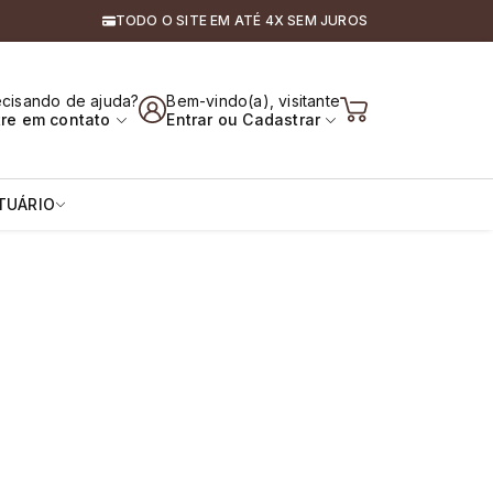
TODO O SITE EM ATÉ 4X SEM JUROS
s, Amazonas e Cavalos
ecisando de ajuda?
Bem-vindo(a), visitante
tre em contato
Entrar
ou
Cadastrar
TUÁRIO