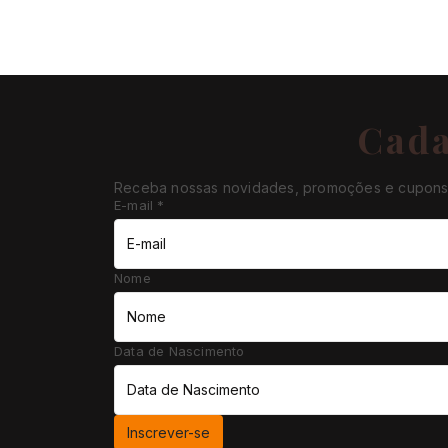
Cada
Receba nossas novidades, promoções e cupons 
E-mail
*
Nome
Data de Nascimento
Inscrever-se