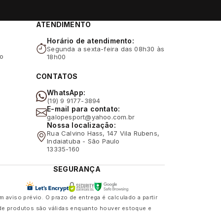
ATENDIMENTO
Horário de atendimento:
Segunda a sexta-feira das 08h30 às
ão
18h00
CONTATOS
WhatsApp:
(19) 9 9177-3894
E-mail para contato:
galopesport@yahoo.com.br
Nossa localização:
Rua Calvino Hass, 147 Vila Rubens,
Indaiatuba - São Paulo
13335-160
SEGURANÇA
viso prévio. O prazo de entrega é calculado a partir
 de produtos são válidas enquanto houver estoque e