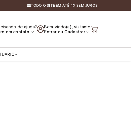
TODO O SITE EM ATÉ 4X SEM JUROS
s, Amazonas e Cavalos
ecisando de ajuda?
Bem-vindo(a), visitante
tre em contato
Entrar
ou
Cadastrar
TUÁRIO