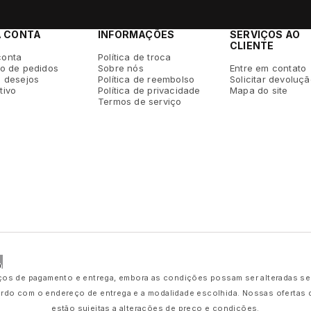
A CONTA
INFORMAÇÕES
SERVIÇOS AO
CLIENTE
conta
Política de troca
co de pedidos
Sobre nós
Entre em contato
e desejos
Política de reembolso
Solicitar devoluç
tivo
Política de privacidade
Mapa do site
Termos de serviço
os de pagamento e entrega, embora as condições possam ser alteradas sem a
ordo com o endereço de entrega e a modalidade escolhida. Nossas ofertas
estão sujeitas a alterações de preço e condições.