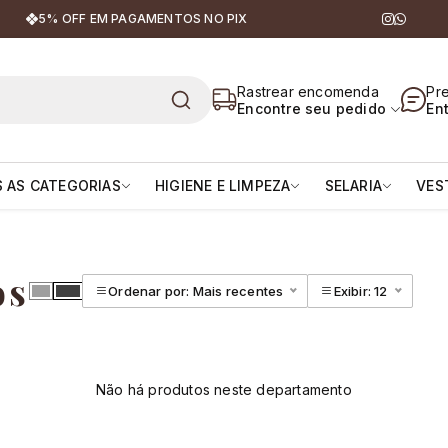
5% OFF EM PAGAMENTOS NO PIX
| Equipamentos para Cavaleiro
Rastrear encomenda
Pr
Encontre seu pedido
En
 AS CATEGORIAS
HIGIENE E LIMPEZA
SELARIA
VES
os
Ordenar por: Mais recentes
Exibir: 12
Não há produtos neste departamento