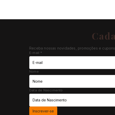
Cada
Receba nossas novidades, promoções e cupons 
E-mail
*
Nome
Data de Nascimento
Inscrever-se