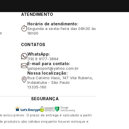
ATENDIMENTO
Horário de atendimento:
Segunda a sexta-feira das 08h30 às
ão
18h00
CONTATOS
WhatsApp:
(19) 9 9177-3894
E-mail para contato:
galopesport@yahoo.com.br
Nossa localização:
Rua Calvino Hass, 147 Vila Rubens,
Indaiatuba - São Paulo
13335-160
SEGURANÇA
viso prévio. O prazo de entrega é calculado a partir
 de produtos são válidas enquanto houver estoque e